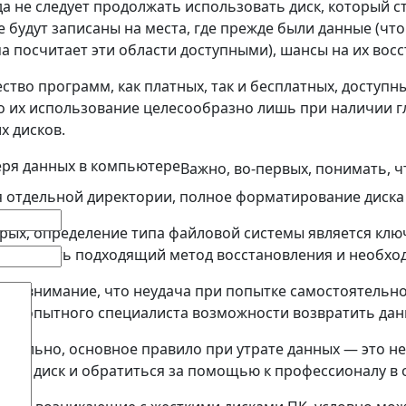
а не следует продолжать использовать диск, который с
 будут записаны на места, где прежде были данные (чт
а посчитает эти области доступными), шансы на их восс
тво программ, как платных, так и бесплатных, доступн
 их использование целесообразно лишь при наличии г
х дисков.
Важно, во-первых, понимать, 
 отдельной директории, полное форматирование диска
рых, определение типа файловой системы является ключ
ет выбрать подходящий метод восстановления и необхо
те внимание, что неудача при попытке самостоятельн
ее опытного специалиста возможности возвратить дан
ательно, основное правило при утрате данных — это 
ить диск и обратиться за помощью к профессионалу в