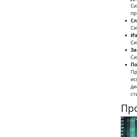
Си
пр
Сл
Си
Из
Си
За
Си
По
Пр
ис
ди
ст
Пр