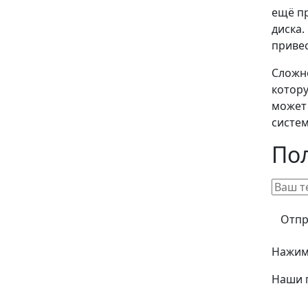
ещё п
диска.
привес
Сложн
котору
может 
систем
По
Нажима
Наши 