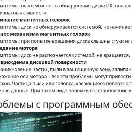
мптомы: невозможность обнаружения диска ПК, появлени
изнаков активности.
ипание магнитных головок
мптомы: диск не обнаруживается системой, не начинае
нос механизма магнитных головок
мптомы: при попытке вращения диска слышны стуки или
едание мотора
мптомы: диск не распознается системой, не вращается.
вреждение дисковой поверхности
оникновение частиц пыли в защищенную зону, залипани
кажение оси мотора – все эти проблемы могут привест
сков. Частица пыли или головка, касающиеся поверхнос
ирая данные. При таком виде поломки восстановление
облемы с программным обе