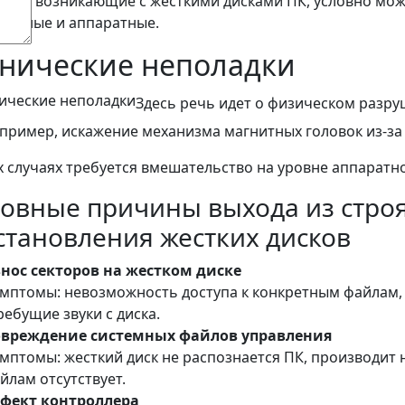
мы, возникающие с жесткими дисками ПК, условно можн
аммные и аппаратные.
хнические неполадки
Здесь речь идет о физическом разру
апример, искажение механизма магнитных головок из-за 
х случаях требуется вмешательство на уровне аппаратн
овные причины выхода из стро
становления жестких дисков
нос секторов на жестком диске
мптомы: невозможность доступа к конкретным файлам, 
ребущие звуки с диска.
вреждение системных файлов управления
мптомы: жесткий диск не распознается ПК, производит н
йлам отсутствует.
фект контроллера