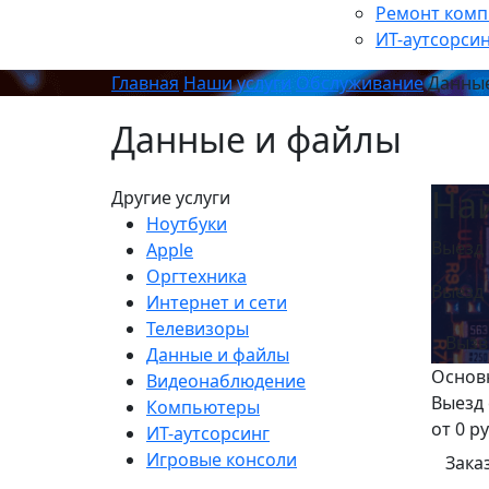
Ремонт ком
ИТ-аутсорси
Главная
Наши услуги
Обслуживание
Данны
Данные и файлы
На
Другие услуги
Ноутбуки
Выезд 
Apple
Оргтехника
Выезд 
Интернет и сети
Телевизоры
Вызв
Данные и файлы
Основ
Видеонаблюдение
Выезд 
Компьютеры
от 0 ру
ИТ-аутсорсинг
Игровые консоли
Зака