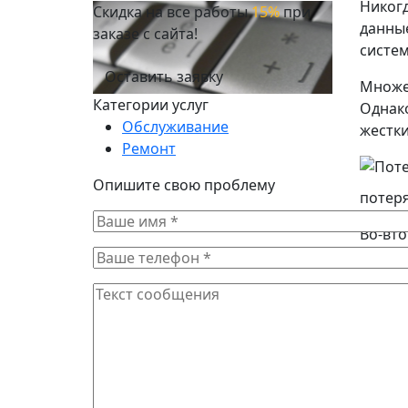
Никогд
Скидка на все работы
15%
при
данные
заказе с сайта!
систем
Оставить заявку
Множес
Категории услуг
Однако
Обслуживание
жестки
Ремонт
Опишите свою проблему
потеря
Во-вто
следу
Обрати
наибол
Следов
отключ