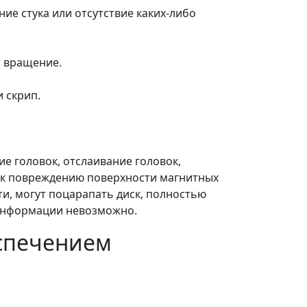
е стука или отсутствие каких-либо
т вращение.
 скрип.
е головок, отслаивание головок,
и к повреждению поверхности магнитных
ти, могут поцарапать диск, полностью
 информации невозможно.
спечением