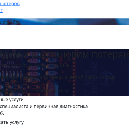
пьютеров
нг
е и файлы
йдем и восстановим потеря
специалиста и диагностика 0 ₽!
мастера в течение 15 минут в любой район города!
ать мастера
Написать нам
ные услуги
специалиста и первичная диагностика
б.
зать услугу