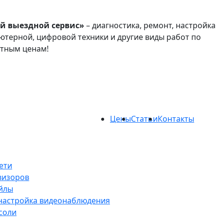
й выездной сервис»
– диагностика, ремонт, настройка
терной, цифровой техники и другие виды работ по
атным ценам!
Цены
Статьи
Контакты
ети
визоров
йлы
 настройка видеонаблюдения
соли