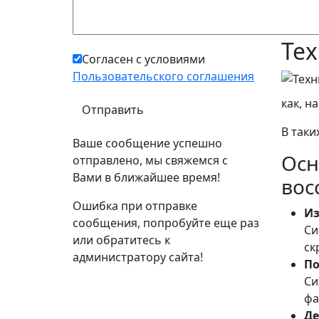
Пробле
прогр
Те
Согласен с условиями
Пользовательского соглашения
как, н
В таки
Ваше сообщение успешно
Осн
отправлено, мы свяжемся с
Вами в ближайшее время!
вос
Ошибка при отправке
Из
сообщения, попробуйте еще раз
Си
или обратитесь к
ск
администратору сайта!
По
Си
фа
Де