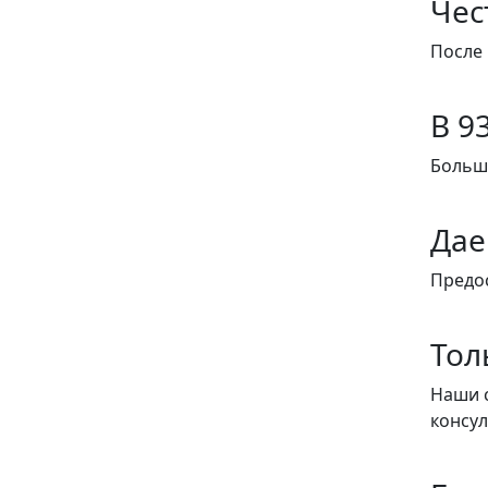
Чес
После 
В 9
Больши
Дае
Предо
Тол
Наши с
консу