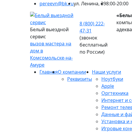
pereevn@bk.ru
ул. Ленина, 39
8:00-20:00
«Белы
компью
8 (800) 222-
Белый выездной
адекв
47-31
сервис
(звонок
вызов мастера на
бесплатный
дом в
по России)
Комсомольске-на-
Амуре
Главная
О компании
Наши услуги
Реквизиты
Ноутбуки
Apple
Оргтехника
Интернет и с
Ремонт теле
Данные и фа
Установка и
Игровые кон