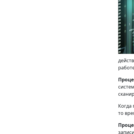
действ
работ
Проце
систем
сканир
Когда 
то вре
Проце
записи