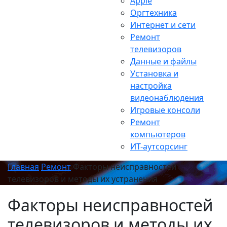
Apple
Оргтехника
Интернет и сети
Ремонт
телевизоров
Данные и файлы
Установка и
настройка
видеонаблюдения
Игровые консоли
Ремонт
компьютеров
ИТ-аутсорсинг
Главная
Ремонт
Факторы неисправностей
телевизоров и методы их устранения
Факторы неисправностей
телевизоров и методы их