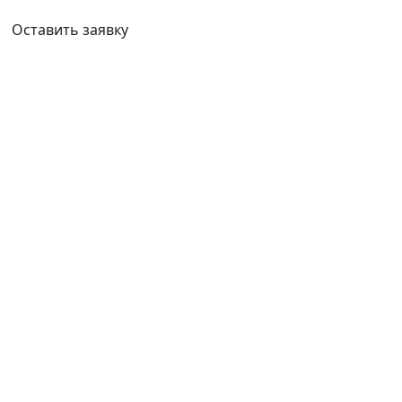
Ваш город:
Комсомольск-на-Амуре
Оставить заявку