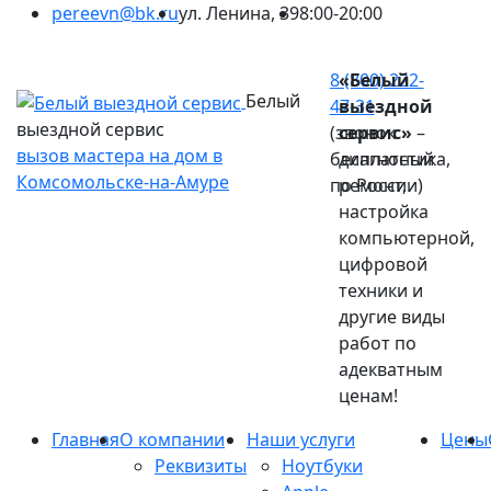
pereevn@bk.ru
ул. Ленина, 39
8:00-20:00
Ваш город:
Комсомольск-на-Амуре
8 (800) 222-
«Белый
Белый
47-31
выездной
выездной сервис
(звонок
сервис»
–
вызов мастера на дом в
бесплатный
диагностика,
Комсомольске-на-Амуре
по России)
ремонт,
настройка
компьютерной,
цифровой
техники и
другие виды
работ по
адекватным
ценам!
Главная
О компании
Наши услуги
Цены
Реквизиты
Ноутбуки